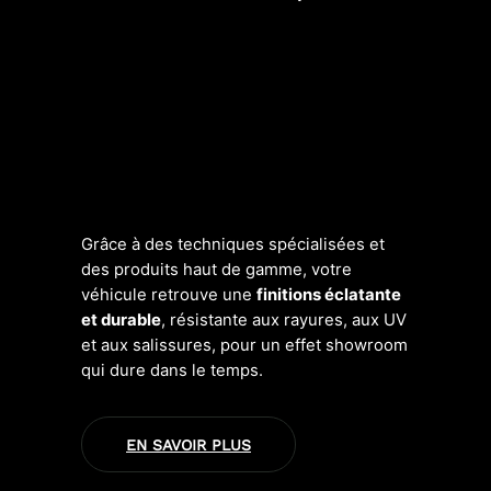
Notre
service de pose de céramique
va bien au-delà d’un simple entretien.
Nous appliquons une protection
professionnelle qui élimine les
imperfections légères, ravive la
brillance et protège votre peinture des
agressions extérieures.
Grâce à des techniques spécialisées et
des produits haut de gamme, votre
véhicule retrouve une
finitions éclatante
et durable
, résistante aux rayures, aux UV
et aux salissures, pour un effet showroom
qui dure dans le temps.
EN SAVOIR PLUS