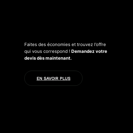
frais inutiles
Une offre optimisée pour réduire
votre coût total
Le meilleur rapport qualité/prix
adapté à votre activité
Faites des économies et trouvez l’offre
qui vous correspond !
Demandez votre
devis dès maintenant.
EN SAVOIR PLUS