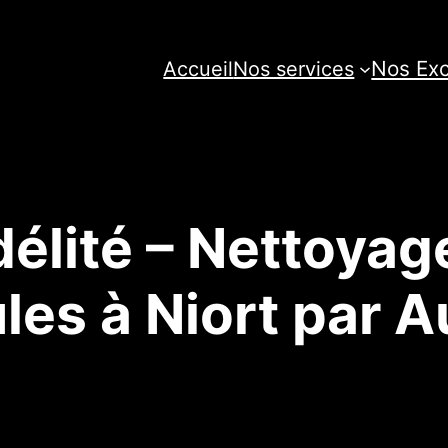
Nos Exc
Accueil
Nos services
délité – Nettoyag
les à Niort par 